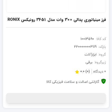
فرز مینیاتوری پدالی 300 وات مدل 3451 رونیکس RONIX
کد کالا:
10014590
بارکد:
2200000003119
گروه:
ابزارآلات
زیرگروه:
برقی
0 دیدگاه
(0) 0.0
گارانتی اصالت و سلامت فیزیکی کالا