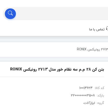
تماس با ما
بتن کن 28 م.م سه نظام خور مدل 2713 رونیکس RONIX
کد کالا:
10014624
بارکد:
2200000003508
گروه:
ابزارآلات