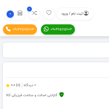
0
ثبت نام / ورود
0
09046575603
09046575603
0 دیدگاه
(0) 0.0
گارانتی اصالت و سلامت فیزیکی کالا