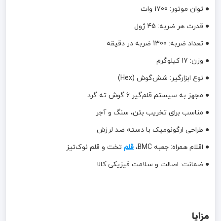
● توان موتور: 1700 وات
● قدرت هر ضربه: 45 ژول
● تعداد ضربه: 1300 ضربه در دقیقه
● وزن: 17 کیلوگرم
● نوع ابزارگیر: شش‌گوش (Hex)
● مجهز به سیستم قلم‌گیر 6 گوش ته گرد
● مناسب برای تخریب بتن، سنگ و آجر
● طراحی ارگونومیک با دسته ضد لرزش
● اقلام همراه: جعبه BMC،
قلم
تخت و قلم نوک‌تیز
● ضمانت: اصالت و سلامت فیزیکی کالا
مزایا