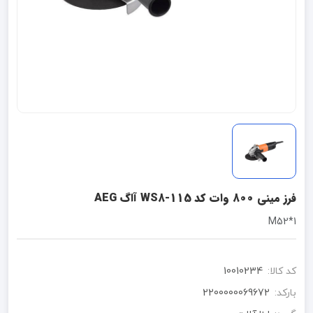
فرز مینی 800 وات کد WS8-115 آاگ AEG
1*M52
کد کالا:
10010234
بارکد:
2200000069672