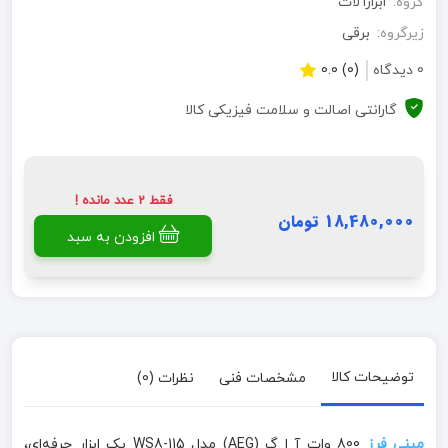
گروه:
ابزارآلات
زیرگروه:
برقی
0 دیدگاه
(0) 0.0
گارانتی اصالت و سلامت فیزیکی کالا
فقط 2 عدد مانده !
18,480,000 تومان
افزودن به سبد
توضیحات کالا
مشخصات فنی
نظرات (0)
مینی فرز
800 وات آ ا گ (AEG) مدل WS8-115 یک ابزار حرفه‌ای،