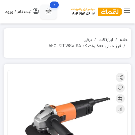
0
ثبت نام / ورود
خانه
ابزارآلات
برقی
فرز مینی 800 وات کد WS8-115 آاگ AEG