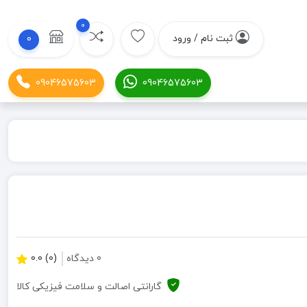
0
ثبت نام / ورود
0
09046575603
09046575603
0 دیدگاه
(0) 0.0
گارانتی اصالت و سلامت فیزیکی کالا