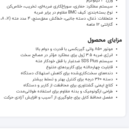
وزن: 3 کیلوگرم
سیستم عملکرد: حفاری، سوراخ‌کاری ضربه‌ای، تخریب، خلاص‌کن
نوع بسته‌بندی: کیف BMC مقاوم در برابر ضربه
متعلقات: ذغال، دسته جانبی، خط‌کش عمق‌سنج، 4 عدد مته (7، 8، 10، 12 میلی‌متر)
گارانتی 12 ماهه
مزایای محصول
موتور 850 واتی گیربکسی با قدرت و دوام بالا
انرژی ضربه 3.5 ژول برای عملکرد مؤثر در مصالح سخت
سیستم SDS Plus ضدغبار با قفل خودکار مته
قابلیت چهارحالته برای کاربردهای متنوع
دنده‌های سخت‌کاری‌شده برای کاهش استهلاک دستگاه
دسته 360 درجه برای کنترل بهتر و تسلط بیشتر
کلاچ ایمنی گشتاوری برای محافظت از کاربر و دستگاه
طراحی ارگونومیک و بدنه مقاوم برای استفاده طولانی‌مدت
مفصل محافظ کابل برای جلوگیری از آسیب و افزایش آزادی حرکت