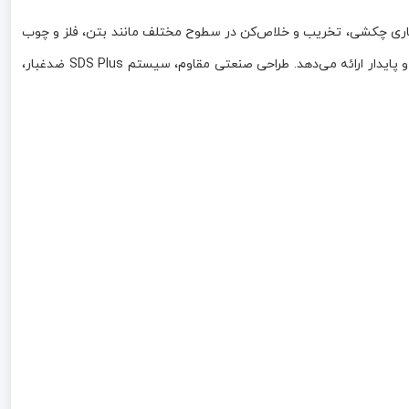
 عملیات سوراخ‌کاری، سوراخ‌کاری چکشی، تخریب و خلاص‌کن در سطوح مختلف مانند بتن، فلز و چوب
طراحی شده است. این دستگاه با انرژی ضربه‌ای 3.5 ژول، سرعت 1280 دور در دقیقه و نرخ ضربه تا 5500 ضربه در دقیقه، عملکردی دقیق، قدرتمند و پایدار ارائه می‌دهد. طراحی صنعتی مقاوم، سیستم SDS Plus ضدغبار،