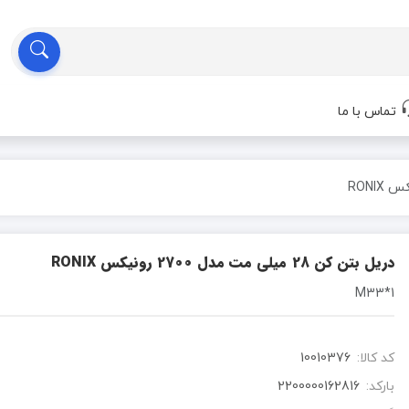
تماس با ما
دریل بتن کن 28 میلی مت مدل 2700 رونیکس RONIX
1*M33
کد کالا:
10010376
بارکد:
2200000162816