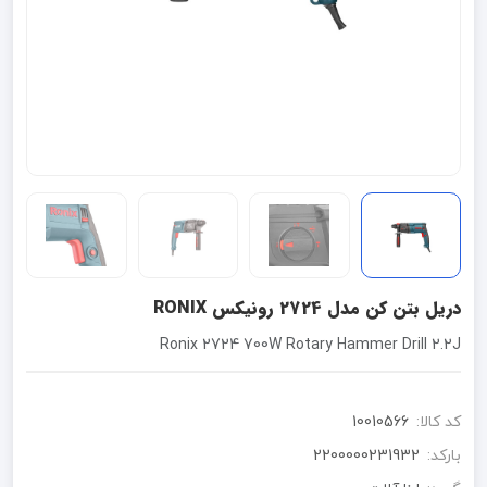
دریل بتن کن مدل 2724 رونیکس RONIX
Ronix 2724 700W Rotary Hammer Drill 2.2J
کد کالا:
10010566
بارکد:
2200000231932