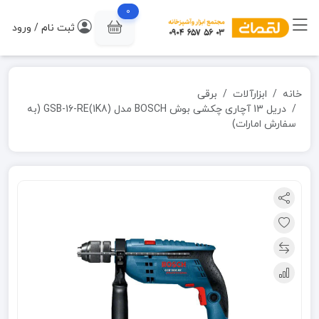
0
ثبت نام / ورود
خانه
ابزارآلات
برقی
دریل 13 آچاری چکشی بوش BOSCH مدل (GSB-16-RE(1K8 (به
سفارش امارات)