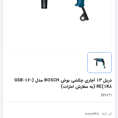
دریل 13 آچاری چکشی بوش BOSCH مدل (GSB-16-
RE(1K8 (به سفارش امارات)
1*M72
کد کالا:
10010648