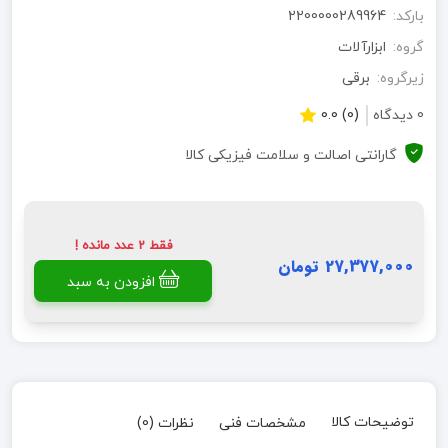
بارکد:
2200000289964
گروه:
ابزارآلات
زیرگروه:
برقی
0 دیدگاه
(0) 0.0
گارانتی اصالت و سلامت فیزیکی کالا
فقط 2 عدد مانده !
27,377,000 تومان
افزودن به سبد
توضیحات کالا
مشخصات فنی
نظرات (0)