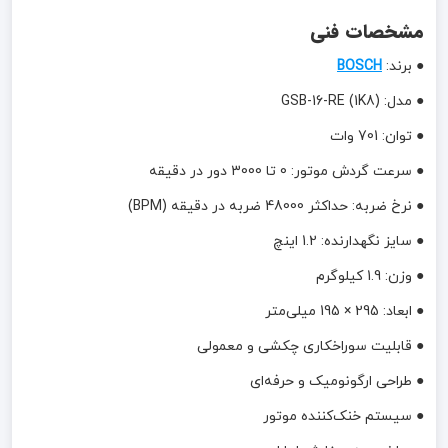
مشخصات فنی
● برند:
BOSCH
● مدل: GSB-16-RE (1K8)
● توان: 701 وات
● سرعت گردش موتور: 0 تا 3000 دور در دقیقه
● نرخ ضربه: حداکثر 48000 ضربه در دقیقه (BPM)
● سایز نگهدارنده: 1.2 اینچ
● وزن: 1.9 کیلوگرم
● ابعاد: 295 × 195 میلی‌متر
● قابلیت سوراخکاری چکشی و معمولی
● طراحی ارگونومیک و حرفه‌ای
● سیستم خنک‌کننده موتور