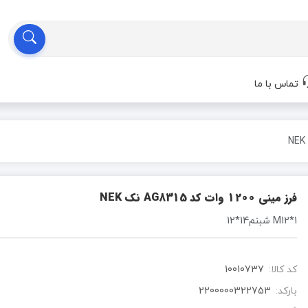
تماس با ما
فرز مینی 1200 وات کد AG8315 نک NEK
1*M12 شبنم14*12
کد کالا:
10010737
بارکد:
2200000322753