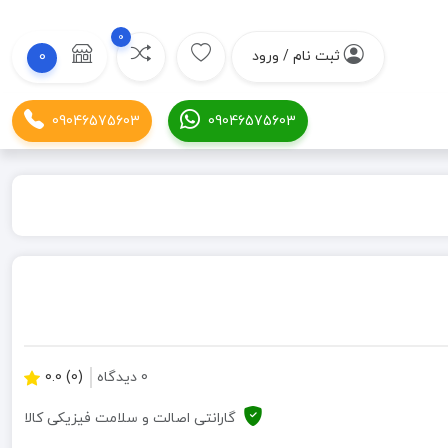
0
ثبت نام / ورود
0
09046575603
09046575603
0 دیدگاه
(0) 0.0
گارانتی اصالت و سلامت فیزیکی کالا