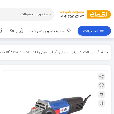
محصولات
تخفیف ها و پیشنهاد ها
وبلاگ
خانه
ابزارآلات
برقی صنعتی
فرز مینی 1200 وات کد AG8315 نک NEK