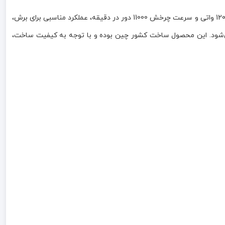
مینی فرز 1200 وات مدل AG8315 نک NEK یک ابزار قدرتمند و کاربردی برای انجام فعالیت‌های صنعتی، تعمیراتی و خانگی است. این دستگاه با موتور 1200 واتی و سرعت چرخش 11000 دور در دقیقه، عملکرد مناسبی برای برش،
ی‌شود. این محصول ساخت کشور چین بوده و با توجه به کیفیت ساخت،