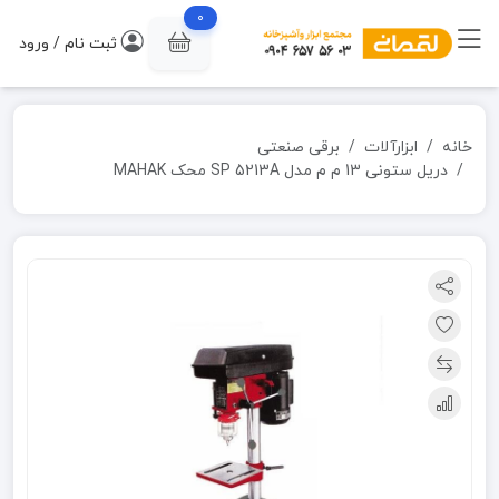
0
ثبت نام / ورود
خانه
ابزارآلات
برقی صنعتی
دریل ستونی 13 م م مدل SP 5213A محک MAHAK