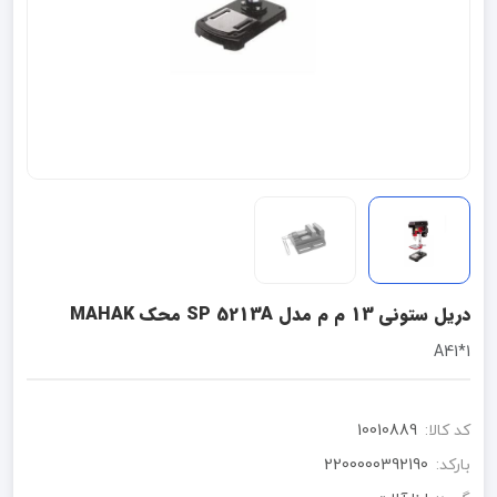
دریل ستونی 13 م م مدل SP 5213A محک MAHAK
1*A41
کد کالا:
10010889
بارکد:
2200000392190