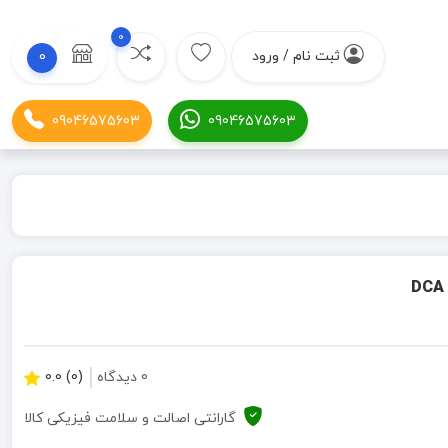
0
ثبت نام / ورود
0
09046575603
09046575603
0 دیدگاه
(0) 0.0
گارانتی اصالت و سلامت فیزیکی کالا