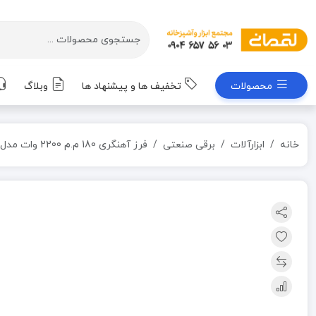
محصولات
تخفیف ها و پیشنهاد ها
وبلاگ
خانه
ابزارآلات
برقی صنعتی
فرز آهنگری 180 م.م 2200 وات مدل ASM03-180 دی سی ای DCA