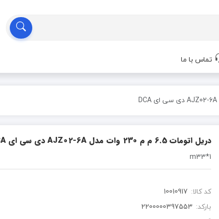
تماس با ما
دریل اتومات 6.5 م م 230 وات مدل AJZ02-6A دی سی ای DCA
1*m33
کد کالا:
10010917
بارکد:
2200000397553