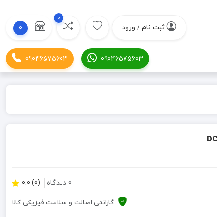
0
ثبت نام / ورود
0
09046575603
09046575603
0 دیدگاه
(0) 0.0
گارانتی اصالت و سلامت فیزیکی کالا