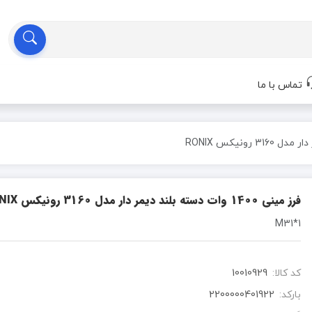
تماس با ما
فرز مینی 1400 وات دسته بلند دیمر دار مدل 3160 رونیکس RONIX
1*M31
کد کالا:
10010929
بارکد:
2200000401922