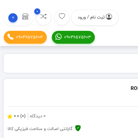
0
ثبت نام / ورود
0
09046575603
09046575603
0 دیدگاه
(0) 0.0
گارانتی اصالت و سلامت فیزیکی کالا