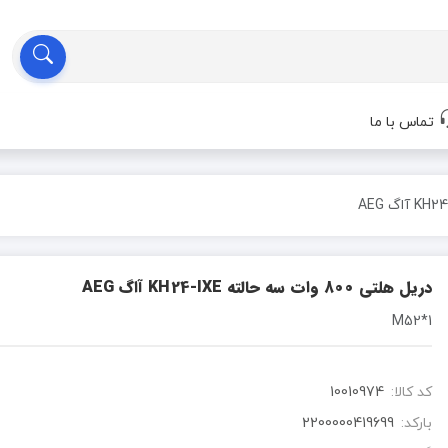
تماس با ما
دریل هلتی 800 وات سه حالته KH24-IXE آاگ AEG
1*M52
کد کالا:
10010974
بارکد:
2200000419699