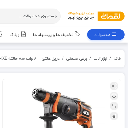
محصولات
تخفیف ها و پیشنهاد ها
وبلاگ
خانه
ابزارآلات
برقی صنعتی
دریل هلتی 800 وات سه حالته KH24-IXE آاگ AEG