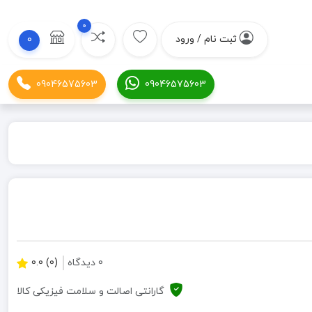
0
ثبت نام / ورود
0
09046575603
09046575603
0 دیدگاه
(0) 0.0
گارانتی اصالت و سلامت فیزیکی کالا