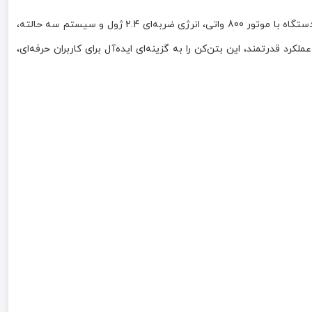
دریل هلتی 800 وات سه حالته آاگ AEG مدل KH24-IXE یک ابزار حرفه‌ای و قدرتمند برای سوراخ‌کاری و تخریب در انواع مصالح ساختمانی است. این دستگاه با موتور 800 واتی، انرژی ضربه‌ای 2.4 ژول و سیستم سه حالته،
شی و تخریب را فراهم می‌کند. بهره‌گیری از ابزارگیر چهارشیار SDS Plus، طراحی ارگونومیک و عملکرد قدرتمند، این بتن‌کن را به گزینه‌ای ایده‌آل برای کاربران حرفه‌ای،