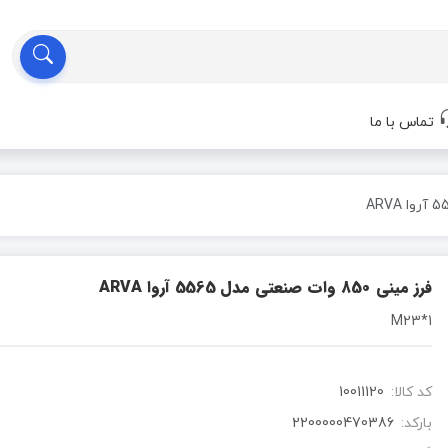
تماس با ما
فرز مینی 850 وات صنعتی مدل 5565 آروا ARVA
1*M23
کد کالا:
10011120
بارکد:
2200000470386