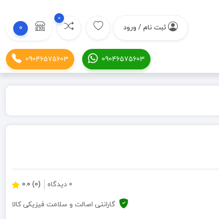
0
ثبت نام / ورود
0
09046575603
09046575603
0 دیدگاه
(0) 0.0
گارانتی اصالت و سلامت فیزیکی کالا