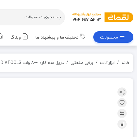
محصولات
تخفیف ها و پیشنهاد ها
وبلاگ
خانه
ابزارآلات
برقی صنعتی
دریل سه کاره 800 وات FORD VTOOLS کد FP70021