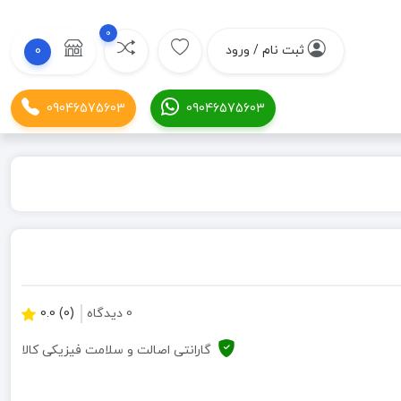
0
ثبت نام / ورود
0
09046575603
09046575603
0 دیدگاه
(0) 0.0
گارانتی اصالت و سلامت فیزیکی کالا