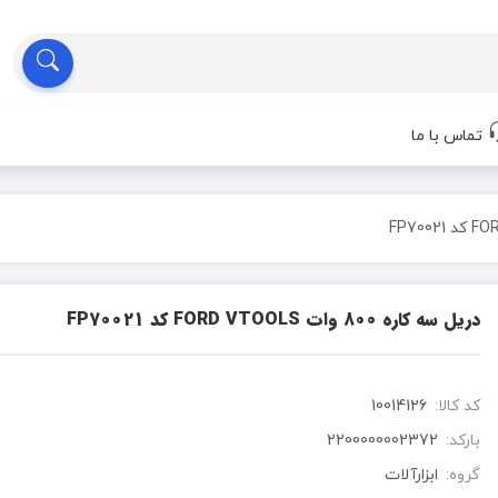
تماس با ما
دریل سه کاره 800 وات FORD VTOOLS کد FP70021
کد کالا:
10014126
بارکد:
2200000002372
گروه:
ابزارآلات