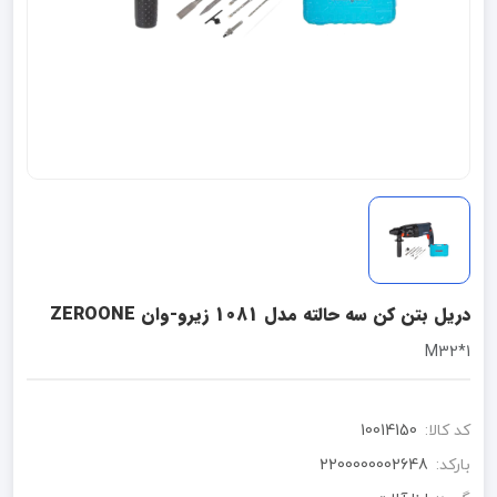
دریل بتن کن سه حالته مدل 1081 زیرو-وان ZEROONE
M32*1
کد کالا:
10014150
بارکد:
2200000002648