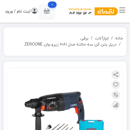
0
ثبت نام / ورود
خانه
ابزارآلات
برقی
دریل بتن کن سه حالته مدل 1081 زیرو-وان ZEROONE