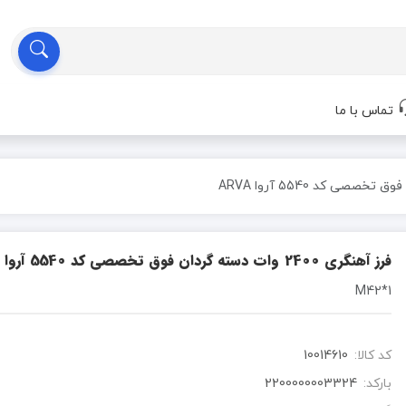
تماس با ما
فرز آهنگری 2400 وات دسته گردان فوق تخصصی کد 5540 آروا ARVA
M42*1
کد کالا:
10014610
بارکد:
2200000003324