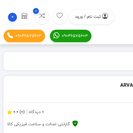
0
ثبت نام / ورود
0
09046575603
09046575603
0 دیدگاه
(0) 0.0
گارانتی اصالت و سلامت فیزیکی کالا