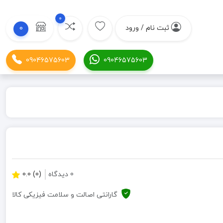
0
ثبت نام / ورود
0
09046575603
09046575603
0 دیدگاه
(0) 0.0
گارانتی اصالت و سلامت فیزیکی کالا