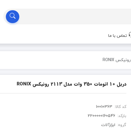
تماس با ما
دریل 10 اتومات 350 وات مدل 2113 رونیکس RONIX
کد کالا:
10010363
بارکد:
2200000160546
گروه:
ابزارآلات