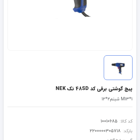
پیچ گوشتی برقی کد 48SD نک NEK
1*M13 شبنم2*12
کد کالا:
10010685
بارکد:
2200000305718