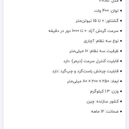
● مدل: 48SD
● توان: 400 وات
● گشتاور: 0 تا 15 نیوتن‌متر
● سرعت گردش آزاد: 0 تا 1000 دور در دقیقه
● نوع سه نظام: آچاری
● ظرفیت سه نظام: 10 میلی‌متر
● قابلیت کنترل سرعت (دیمر): دارد
● قابلیت چرخش راست‌گرد و چپ‌گرد: دارد
● ابعاد: 250 × 200 × 80 میلی‌متر
● وزن: 1.3 کیلوگرم
● کشور سازنده: چین
● ضمانت: 12 ماهه