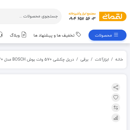
محصولات
تخفیف ها و پیشنهاد ها
وبلاگ
خانه
ابزارآلات
برقی
دریل چکشی 570 وات بوش BOSCH مدل GSB 570 (به سفارش امارات)