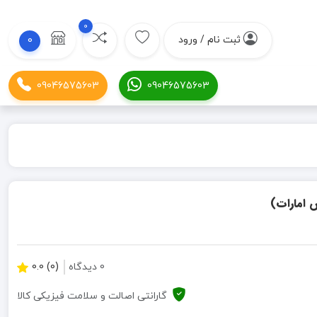
0
ثبت نام / ورود
0
09046575603
09046575603
0 دیدگاه
(0) 0.0
گارانتی اصالت و سلامت فیزیکی کالا