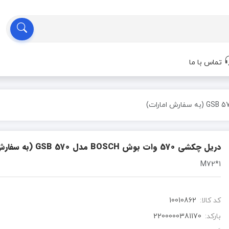
تماس با ما
دریل چکشی 570 وات بوش BOSCH مدل GSB 570 (به سفارش امارات)
1*M72
کد کالا:
10010862
بارکد:
2200000381170