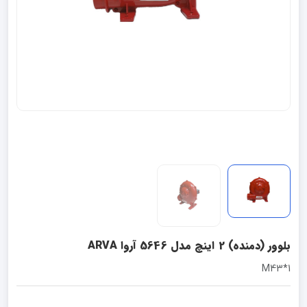
بلوور (دمنده) 2 اینچ مدل 5646 آروا ARVA
1*M43