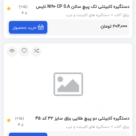
دستگیره کابینتی تک پیچ ساتن N190 CP S.A نایس
(15+)
4.8
NICE
یراق آلات > دستگیره های کابینت و درب
204,000 تومان
خرید محصول
دستگیره کابینتی دو پیچ طلایی براق سایز 32 کد 45
(15+)
4.8
برونتیل BRONTEEL
یراق آلات > دستگیره های کابینت و درب