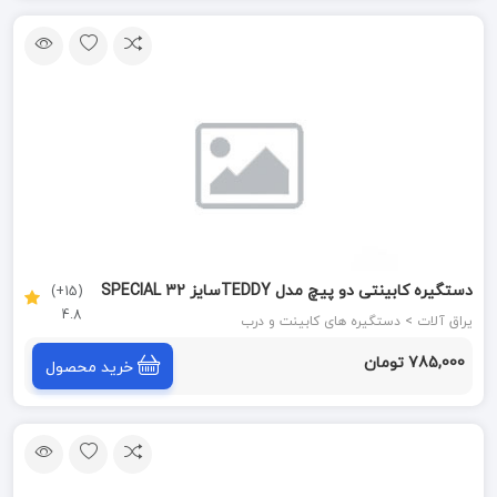
دستگیره کابینتی دو پیچ مدل TEDDYسایز 32 SPECIAL
(15+)
4.8
SILVER زئوس ZEUS
یراق آلات > دستگیره های کابینت و درب
785,000 تومان
خرید محصول