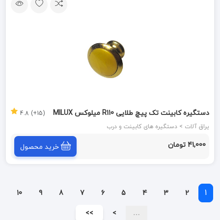
دستگیره کابینت تک پیچ طلایی R110 میلوکس MILUX
(15+) 4.8
یراق آلات > دستگیره های کابینت و درب
41,000 تومان
خرید محصول
1
10
9
8
7
6
5
4
3
2
>>
>
…