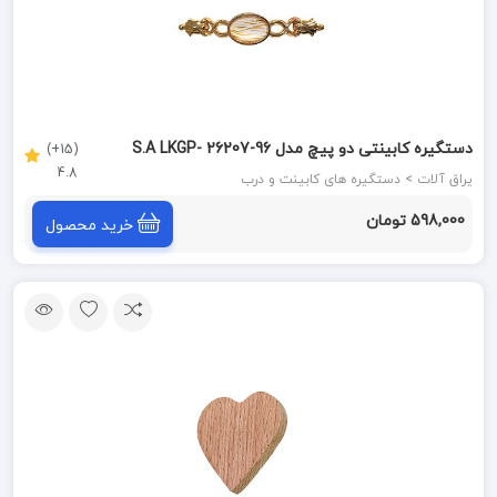
دستگیره کابینتی دو پیچ مدل 96-26207 S.A LKGP-
(15+)
4.8
ORANGELINE بالنتینی BALENTINI
یراق آلات > دستگیره های کابینت و درب
598,000 تومان
خرید محصول