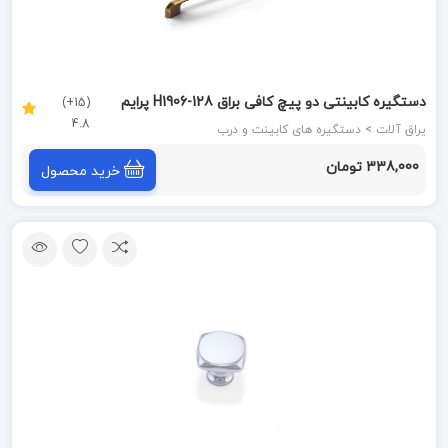
دستگیره کابینتی دو پیچ کافی براق H1906-128 پرایم
(15+)
4.8
(S.A)
یراق آلات > دستگیره های کابینت و درب
338,000 تومان
خرید محصول