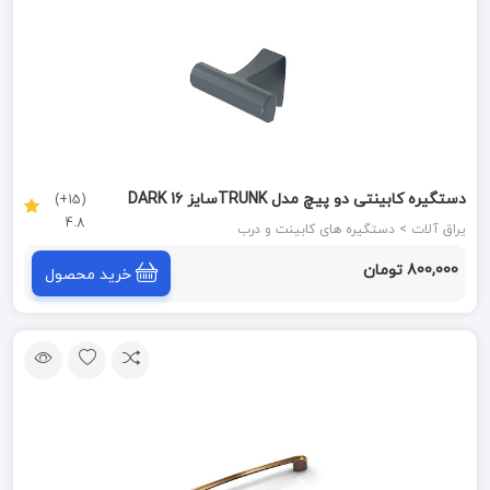
دستگیره کابینتی دو پیچ مدل TRUNKسایز 16 DARK
(15+)
4.8
GRAY زئوس ZEUS
یراق آلات > دستگیره های کابینت و درب
800,000 تومان
خرید محصول