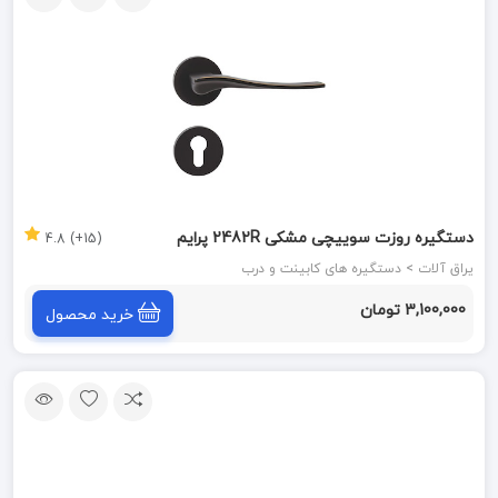
دستگیره روزت سوییچی مشکی 2482R پرایم
(15+) 4.8
یراق آلات > دستگیره های کابینت و درب
3,100,000 تومان
خرید محصول