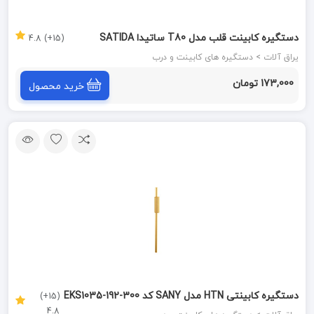
دستگیره کابینت قلب مدل T80 ساتیدا SATIDA
(15+) 4.8
یراق آلات > دستگیره های کابینت و درب
173,000 تومان
خرید محصول
دستگیره کابینتی HTN مدل SANY کد EKS1035-192-300
(15+)
4.8